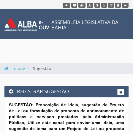
Acessar página inicial do site
Acessar o mapa do site
Ação para aumentar tamanho da fo
Acessar página sobre 
Ação para diminuir tamanho
Acessar página s
Ação para aplicar au
Acessar pág
Acessa
e-
ASSEMBLEIA LEGISLATIVA DA
OUV
BAHIA
e-ouv
Sugestão
REGISTRAR SUGESTÃO
SUGESTÃO: Proposição de ideia, sugestão de Projeto
de Lei ou formulação de proposta de aprimoramento de
políticas e serviços prestados pela Administração
Pública; Utilize este canal para enviar uma ideia, uma
sugestão de tema para um Projeto de Lei ou proposta