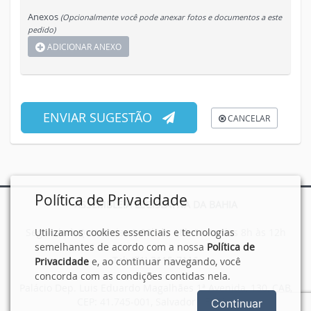
Anexos
(Opcionalmente você pode anexar fotos e documentos a este
pedido)
ADICIONAR ANEXO
ENVIAR SUGESTÃO
CANCELAR
Política de Privacidade
ASSEMBLEIA LEGISLATIVA DA BAHIA
Utilizamos cookies essenciais e tecnologias
Segunda à Quinta das 8:30h às 18h Sexta das 8h às 12h
semelhantes de acordo com a nossa
Política de
Tel: (71) 3115-7116
Privacidade
e, ao continuar navegando, você
concorda com as condições contidas nela.
Palácio Dep. Luis Eduardo Magalhães 1ª Avenida, 130, CAB,
CEP: 41.745-001, Salvador - Bahia.
Continuar